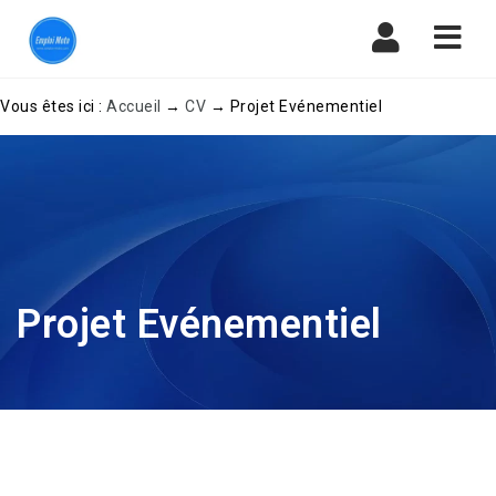
Navi
Vous êtes ici :
Accueil
→
CV
→
Projet Evénementiel
Projet Evénementiel