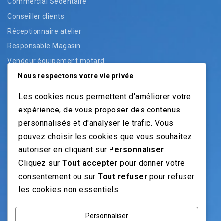
Commercial Sédentaire
Conseiller clients
Réceptionnaire atelier
Responsable Magasin
Vendeur équipement motard
Vendeur pièces
Nous respectons votre vie privée
Vendeur véhicules neufs
Les cookies nous permettent d'améliorer votre
Vendeur véhicules occasion
expérience, de vous proposer des contenus
personnalisés et d'analyser le trafic. Vous
pouvez choisir les cookies que vous souhaitez
NOS GUIDES
autoriser en cliquant sur
Personnaliser
.
Cliquez sur
Tout accepter
pour donner votre
Recrutement moto: Le guide pour recruteurs
consentement ou sur
Tout refuser
pour refuser
Recrutement mécanicien moto
les cookies non essentiels.
Fiches Métiers Moto
Personnaliser