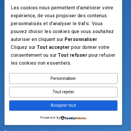
Les cookies nous permettent d'améliorer votre
Diplômes et formations
expérience, de vous proposer des contenus
Questions Fréquentes
personnalisés et d'analyser le trafic. Vous
Catégories emploi moto
pouvez choisir les cookies que vous souhaitez
Historique des offres
autoriser en cliquant sur
Personnaliser
.
Cliquez sur
Tout accepter
pour donner votre
consentement ou sur
Tout refuser
pour refuser
OFFRES D’EMPLOI
les cookies non essentiels.
Mécanicien Moto
Personnaliser
Chef d’atelier
Vendeur accessoires
Tout rejeter
Magasinier
Accepter tout
Commercial itinérant moto
Commercial Sédentaire
Powered by
Conseiller clients