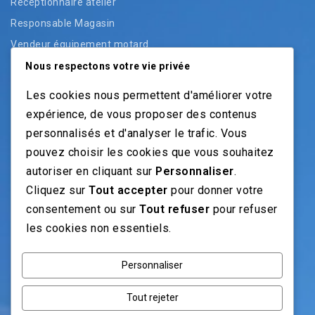
Réceptionnaire atelier
Responsable Magasin
Vendeur équipement motard
Vendeur pièces
Nous respectons votre vie privée
Vendeur véhicules neufs
Les cookies nous permettent d'améliorer votre
Vendeur véhicules occasion
expérience, de vous proposer des contenus
personnalisés et d'analyser le trafic. Vous
pouvez choisir les cookies que vous souhaitez
NOS GUIDES
autoriser en cliquant sur
Personnaliser
.
Cliquez sur
Tout accepter
pour donner votre
Recrutement moto: Le guide pour recruteurs
consentement ou sur
Tout refuser
pour refuser
Recrutement mécanicien moto
les cookies non essentiels.
Fiches Métiers Moto
Personnaliser
NOS RÉSEAUX
Tout rejeter