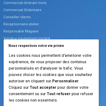
Commercial itinérant moto
Commercial Sédentaire
Conseiller clients
Réceptionnaire atelier
Responsable Magasin
Vendeur équipement motard
Vendeur pièces
Nous respectons votre vie privée
Vendeur véhicules neufs
Les cookies nous permettent d'améliorer votre
Vendeur véhicules occasion
expérience, de vous proposer des contenus
personnalisés et d'analyser le trafic. Vous
pouvez choisir les cookies que vous souhaitez
NOS GUIDES
autoriser en cliquant sur
Personnaliser
.
Cliquez sur
Tout accepter
pour donner votre
Recrutement moto: Le guide pour recruteurs
consentement ou sur
Tout refuser
pour refuser
Recrutement mécanicien moto
les cookies non essentiels.
Fiches Métiers Moto