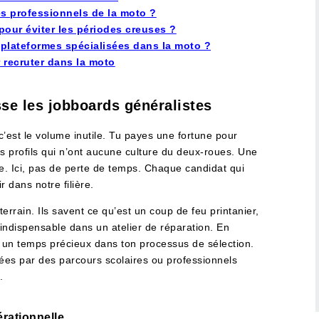
es professionnels de la moto ?
our éviter les périodes creuses ?
 plateformes spécialisées dans la moto ?
 recruter dans la moto
sse les jobboards généralistes
c’est le volume inutile. Tu payes une fortune pour
s profils qui n’ont aucune culture du deux-roues. Une
e. Ici, pas de perte de temps. Chaque candidat qui
r dans notre filière.
terrain. Ils savent ce qu’est un coup de feu printanier,
ur indispensable dans un atelier de réparation. En
es un temps précieux dans ton processus de sélection.
ées par des parcours scolaires ou professionnels
.
rationnelle