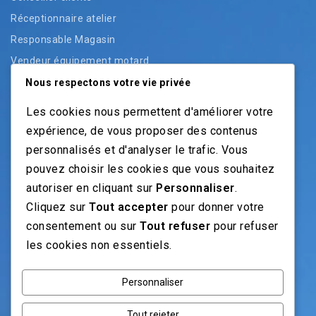
Réceptionnaire atelier
Responsable Magasin
Vendeur équipement motard
Vendeur pièces
Nous respectons votre vie privée
Vendeur véhicules neufs
Les cookies nous permettent d'améliorer votre
Vendeur véhicules occasion
expérience, de vous proposer des contenus
personnalisés et d'analyser le trafic. Vous
pouvez choisir les cookies que vous souhaitez
NOS GUIDES
autoriser en cliquant sur
Personnaliser
.
Cliquez sur
Tout accepter
pour donner votre
Recrutement moto: Le guide pour recruteurs
consentement ou sur
Tout refuser
pour refuser
Recrutement mécanicien moto
les cookies non essentiels.
Fiches Métiers Moto
Personnaliser
NOS RÉSEAUX
Tout rejeter