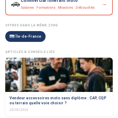
Commercial itinérant moto
🚗
→
Salaires · Formations · Missions · Débouchés
OFFRES DANS LA MÊME ZONE
🗺️ Île-de-France
ARTICLES & CONSEILS LIÉS
Vendeur accessoires moto sans diplôme : CAP, CQP
ou terrain quelle voie choisir ?
20/05/2026