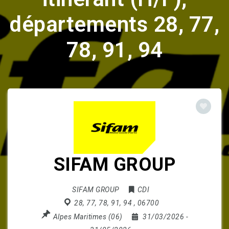
départements 28, 77,
78, 91, 94
SIFAM GROUP
SIFAM GROUP
CDI
28
,
77
,
78
,
91
,
94
,
06700
Alpes Maritimes (06)
31/03/2026
-