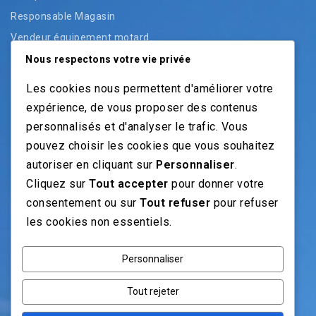
Responsable Magasin
Vendeur équipement motard
Vendeur pièces
Nous respectons votre vie privée
Vendeur véhicules neufs
Les cookies nous permettent d'améliorer votre
Vendeur véhicules occasion
expérience, de vous proposer des contenus
personnalisés et d'analyser le trafic. Vous
pouvez choisir les cookies que vous souhaitez
NOS GUIDES
autoriser en cliquant sur
Personnaliser
.
Cliquez sur
Tout accepter
pour donner votre
Recrutement moto: Le guide pour recruteurs
consentement ou sur
Tout refuser
pour refuser
Recrutement mécanicien moto
les cookies non essentiels.
Fiches Métiers Moto
Personnaliser
NOS RÉSEAUX
Tout rejeter