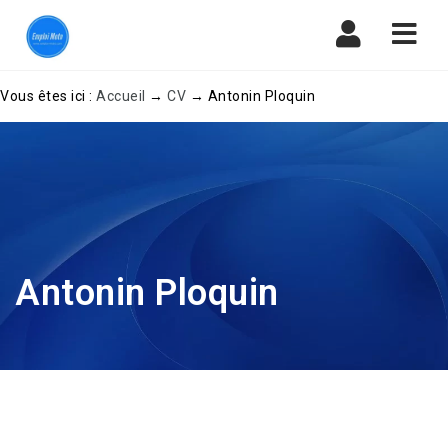
Navi
Vous êtes ici :
Accueil
→
CV
→
Antonin Ploquin
Antonin Ploquin