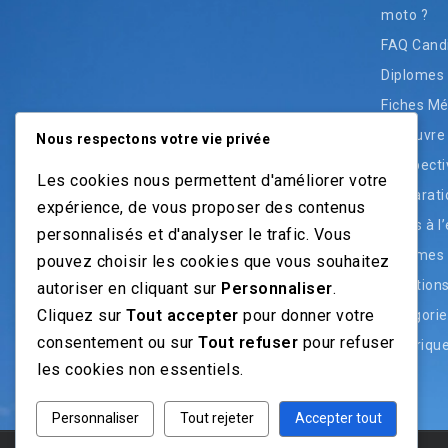
moto ?
FAQ Cand
Diplomes
Fiches Mé
Découvre 
Nous respectons votre vie privée
Perspecti
Les cookies nous permettent d'améliorer votre
Préparati
expérience, de vous proposer des contenus
Accès à l
personnalisés et d'analyser le trafic. Vous
Diplômes 
pouvez choisir les cookies que vous souhaitez
Question
autoriser en cliquant sur
Personnaliser
.
Cliquez sur
Tout accepter
pour donner votre
Catégorie
consentement ou sur
Tout refuser
pour refuser
Historiqu
les cookies non essentiels.
Personnaliser
Tout rejeter
Accepter tout