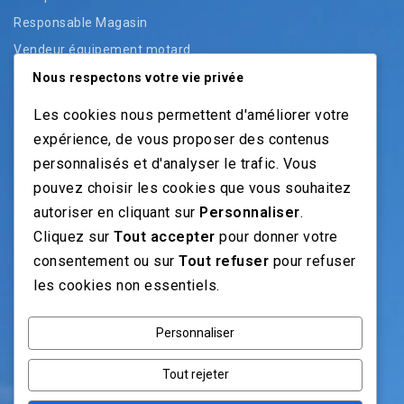
Responsable Magasin
Vendeur équipement motard
Vendeur pièces
Nous respectons votre vie privée
Vendeur véhicules neufs
Les cookies nous permettent d'améliorer votre
Vendeur véhicules occasion
expérience, de vous proposer des contenus
personnalisés et d'analyser le trafic. Vous
pouvez choisir les cookies que vous souhaitez
NOS GUIDES
autoriser en cliquant sur
Personnaliser
.
Cliquez sur
Tout accepter
pour donner votre
Recrutement moto: Le guide pour recruteurs
consentement ou sur
Tout refuser
pour refuser
Recrutement mécanicien moto
les cookies non essentiels.
Fiches Métiers Moto
Personnaliser
NOS RÉSEAUX
Tout rejeter