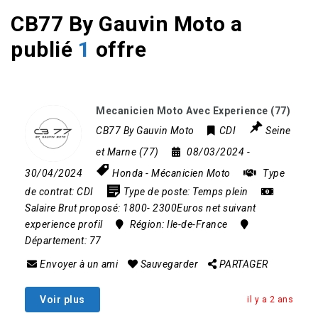
CB77 By Gauvin Moto a
publié
1
offre
Mecanicien Moto Avec Experience (77)
CB77 By Gauvin Moto
CDI
Seine
et Marne (77)
08/03/2024
-
30/04/2024
Honda
-
Mécanicien Moto
Type
de contrat:
CDI
Type de poste:
Temps plein
Salaire Brut proposé:
1800- 2300Euros net suivant
experience profil
Région:
Ile-de-France
Département:
77
Envoyer à un ami
Sauvegarder
PARTAGER
Voir plus
il y a 2 ans