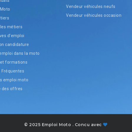
idats
Vendeur véhicules neufs
 Moto
Vendeur véhicules occasion
tiers
les métiers
ves d’emploi
on candidature
’emploi dans la moto
et formations
s Fréquentes
s emploi moto
e des offres
© 2025 Emploi Moto . Concu avec