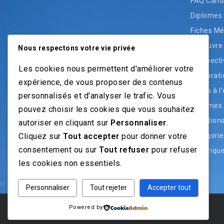
FAQ Cand
Diplomes
Fiches Mé
Découvre 
Nous respectons votre vie privée
Perspecti
Les cookies nous permettent d'améliorer votre
Préparati
expérience, de vous proposer des contenus
Accès à l
personnalisés et d'analyser le trafic. Vous
Diplômes 
pouvez choisir les cookies que vous souhaitez
Question
autoriser en cliquant sur
Personnaliser
.
Cliquez sur
Tout accepter
pour donner votre
Catégorie
consentement ou sur
Tout refuser
pour refuser
Historiqu
les cookies non essentiels.
Personnaliser
Tout rejeter
Accepter tout
Powered by