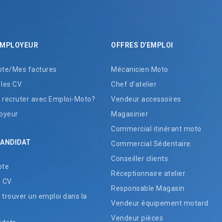
EMPLOYEUR
OFFRES D’EMPLOI
te/Mes factures
Mécanicien Moto
 les CV
Chef d’atelier
recruter avec Emploi-Moto?
Vendeur accessoires
oyeur
Magasinier
Commercial itinérant moto
CANDIDAT
Commercial Sédentaire
Conseiller clients
pte
Réceptionnaire atelier
n CV
Responsable Magasin
rouver un emploi dans la
Vendeur équipement motard
Vendeur pièces