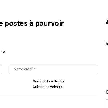
de postes à pourvoir
I
ant)
Comp & Avantages
Culture et Valeurs
C