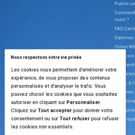
Publier u
Comment t
moto ?
FAQ Cand
Diplomes
Fiches Mé
Découvre 
Nous respectons votre vie privée
Perspecti
Les cookies nous permettent d'améliorer votre
Préparati
expérience, de vous proposer des contenus
Accès à l
personnalisés et d'analyser le trafic. Vous
Diplômes 
pouvez choisir les cookies que vous souhaitez
Question
autoriser en cliquant sur
Personnaliser
.
Cliquez sur
Tout accepter
pour donner votre
Catégorie
consentement ou sur
Tout refuser
pour refuser
Historiqu
les cookies non essentiels.