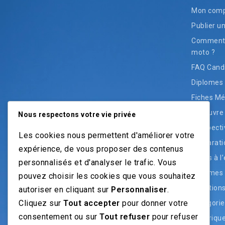
Mon com
Publier u
Comment t
moto ?
FAQ Cand
Diplomes
Fiches Mé
Découvre 
Nous respectons votre vie privée
Perspecti
Les cookies nous permettent d'améliorer votre
Préparati
expérience, de vous proposer des contenus
Accès à l
personnalisés et d'analyser le trafic. Vous
Diplômes 
pouvez choisir les cookies que vous souhaitez
Question
autoriser en cliquant sur
Personnaliser
.
Cliquez sur
Tout accepter
pour donner votre
Catégorie
consentement ou sur
Tout refuser
pour refuser
Historiqu