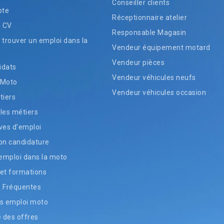
Conseiller clients
pte
Réceptionnaire atelier
n CV
Responsable Magasin
rouver un emploi dans la
Vendeur équipement motard
Vendeur pièces
idats
Vendeur véhicules neufs
 Moto
Vendeur véhicules occasion
tiers
les métiers
ves d’emploi
on candidature
’emploi dans la moto
et formations
s Fréquentes
s emploi moto
e des offres