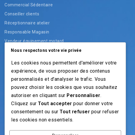
Commercial Sédentaire
Conseiller clients
Réceptionnaire atelier
Responsable Magasin
Vendeur équipement motard
Vendeur pièces
Nous respectons votre vie privée
Vendeur véhicules neufs
Les cookies nous permettent d'améliorer votre
Vendeur véhicules occasion
expérience, de vous proposer des contenus
personnalisés et d'analyser le trafic. Vous
pouvez choisir les cookies que vous souhaitez
NOS GUIDES
autoriser en cliquant sur
Personnaliser
.
Cliquez sur
Tout accepter
pour donner votre
Recrutement moto: Le guide pour recruteurs
consentement ou sur
Tout refuser
pour refuser
Recrutement mécanicien moto
les cookies non essentiels.
Fiches Métiers Moto