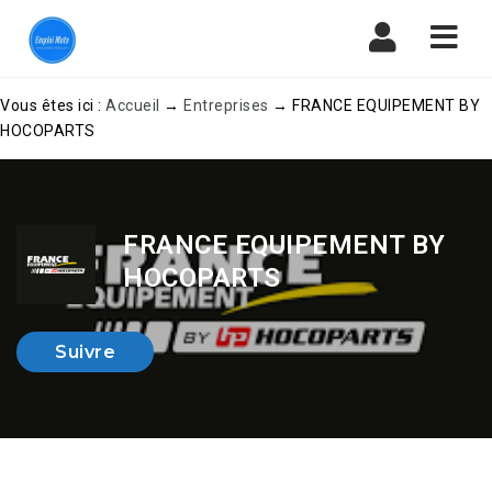
Navi
Vous êtes ici :
Accueil
→
Entreprises
→
FRANCE EQUIPEMENT BY
HOCOPARTS
FRANCE EQUIPEMENT BY
HOCOPARTS
Suivre