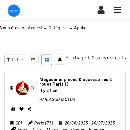
Navi
Vous êtes ici :
Accueil
→
Catégorie
→
Aprilia
Affichage 1–6 sur 6 résultats
Filtre
Magasinier pièces & accessoires 2
roues Paris13
il y a 1 an
PARIS SUD MOTOS
CDI
Paris (75)
20/06/2025
- 20/07/2025
Aprilia
-
Gilera
-
Magasinier
-
Piaggio
-
Vendeur