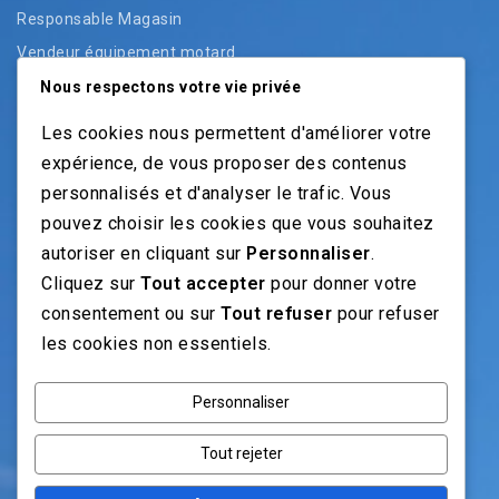
Responsable Magasin
Vendeur équipement motard
Vendeur pièces
Nous respectons votre vie privée
Vendeur véhicules neufs
Les cookies nous permettent d'améliorer votre
Vendeur véhicules occasion
expérience, de vous proposer des contenus
personnalisés et d'analyser le trafic. Vous
pouvez choisir les cookies que vous souhaitez
NOS GUIDES
autoriser en cliquant sur
Personnaliser
.
Cliquez sur
Tout accepter
pour donner votre
Recrutement moto: Le guide pour recruteurs
consentement ou sur
Tout refuser
pour refuser
Recrutement mécanicien moto
les cookies non essentiels.
Fiches Métiers Moto
Personnaliser
NOS RÉSEAUX
Tout rejeter