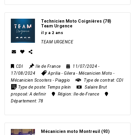
Technicien Moto Coignières (78)
Team Urgence
il y a 2 ans
TEAM URGENCE
CDI
Ile de France
11/07/2024
-
17/08/2024
Aprilia
-
Gilera
-
Mécanicien Moto
-
Mécanicien Scooters
-
Piaggio
Type de contrat:
CDI
Type de poste:
Temps plein
Salaire Brut
proposé:
A definir
Région:
Ile-de-France
Département:
78
Mécanicien moto Montreuil (93)