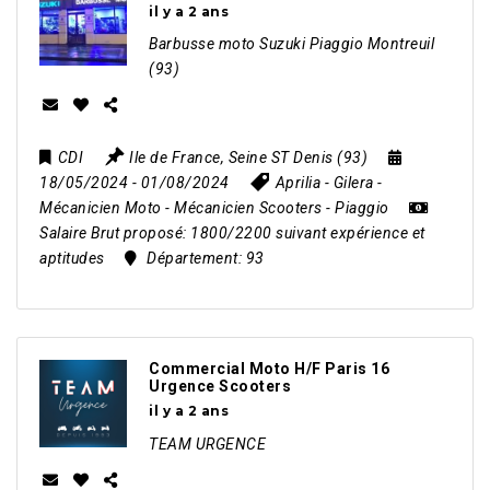
il y a 2 ans
Barbusse moto Suzuki Piaggio Montreuil
(93)
CDI
Ile de France
,
Seine ST Denis (93)
18/05/2024
- 01/08/2024
Aprilia
-
Gilera
-
Mécanicien Moto
-
Mécanicien Scooters
-
Piaggio
Salaire Brut proposé:
1800/2200 suivant expérience et
aptitudes
Département:
93
Commercial Moto H/F Paris 16
Urgence Scooters
il y a 2 ans
TEAM URGENCE