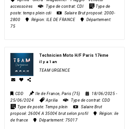
accessoires
Type de contrat:
CDI
Type de
poste:
temps plein cdi
Salaire Brut proposé:
2000-
2800
Région:
ILE DE FRANCE
Département:
75
Technicien Moto H/F Paris 17ème
il y a 1 an
TEAM URGENCE
CDD
Ile de France
,
Paris (75)
18/06/2025
-
25/06/2024
Aprilia
Type de contrat:
CDD
Type de poste:
Temps plein
Salaire Brut
proposé:
2600€ A 3500€ brut selon profil
Région:
ile
de france
Département:
75017