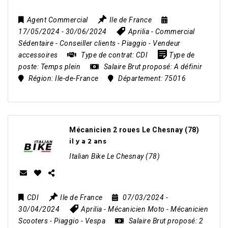
Agent Commercial
Ile de France
17/05/2024
- 30/06/2024
Aprilia
-
Commercial
Sédentaire
-
Conseiller clients
-
Piaggio
-
Vendeur
accessoires
Type de contrat:
CDI
Type de
poste:
Temps plein
Salaire Brut proposé:
A définir
Région:
Ile-de-France
Département:
75016
Mécanicien 2 roues Le Chesnay (78)
il y a 2 ans
Italian Bike Le Chesnay (78)
CDI
Ile de France
07/03/2024
-
30/04/2024
Aprilia
-
Mécanicien Moto
-
Mécanicien
Scooters
-
Piaggio
-
Vespa
Salaire Brut proposé:
2