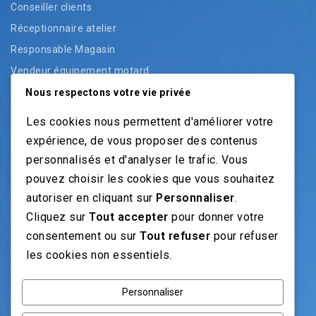
Conseiller clients
Réceptionnaire atelier
Responsable Magasin
Vendeur équipement motard
Vendeur pièces
Nous respectons votre vie privée
Vendeur véhicules neufs
Les cookies nous permettent d'améliorer votre
Vendeur véhicules occasion
expérience, de vous proposer des contenus
personnalisés et d'analyser le trafic. Vous
pouvez choisir les cookies que vous souhaitez
NOS GUIDES
autoriser en cliquant sur
Personnaliser
.
Cliquez sur
Tout accepter
pour donner votre
Recrutement moto: Le guide pour recruteurs
consentement ou sur
Tout refuser
pour refuser
Recrutement mécanicien moto
les cookies non essentiels.
Fiches Métiers Moto
Personnaliser
NOS RÉSEAUX