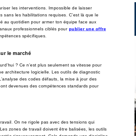
uriser les interventions. Impossible de laisser
s sans les habilitations requises. C’est là que le
té au quotidien pour armer ton équipe face aux
canaux professionnels ciblés pour
publier une offre
ompétences spécifiques.
sur le marché
jourd’hui ? Ce n’est plus seulement sa vitesse pour
architecture logicielle. Les outils de diagnostic
 L’analyse des codes défauts, la mise à jour des
e sont devenues des compétences standards pour
travail. On ne rigole pas avec des tensions qui
es zones de travail doivent être balisées, les outils
e portés rigoureusement. Cela demande une discipline