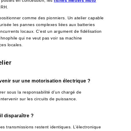
s postes en concession, les
fiches métiers moto
 RH.
 positionner comme des pionniers. Un atelier capable
urisée les pannes complexes liées aux batteries
currents locaux. C’est un argument de fidélisation
chnophile qui ne veut pas voir sa machine
es locales.
lier
ervenir sur une motorisation électrique ?
rer sous la responsabilité d’un chargé de
intervenir sur les circuits de puissance.
l disparaître ?
les transmissions restent identiques. L’électronique