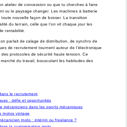
un atelier de concession ou que tu cherches à faire
ent vu le paysage changer. Les machines à batterie
ne toute nouvelle façon de bosser. La transition
alité du terrain, celle que l’on vit chaque jour les
e rentabilité.
n parlait de calage de distribution, de synchro de
ques de recrutement tournent autour de l’électronique
t des protocoles de sécurité haute tension. Ce
 marché du travail, bousculant les habitudes des
 dans le recrutement
es : défis et opportunités
de mécaniciens dans les sports mécaniques
es motos vintage
écanicien moto : intérim ou freelance ?
dans la customisation moto