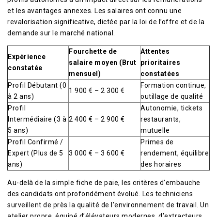
et les avantages annexes. Les salaires ont connu une
revalorisation significative, dictée par la loi de l’offre et de la
demande sur le marché national.
Fourchette de
Attentes
Expérience
salaire moyen (Brut
prioritaires
constatée
mensuel)
constatées
Profil Débutant (0
Formation continue,
1 900 € – 2 300 €
à 2 ans)
outillage de qualité
Profil
Autonomie, tickets
Intermédiaire (3 à
2 400 € – 2 900 €
restaurants,
5 ans)
mutuelle
Profil Confirmé /
Primes de
Expert (Plus de 5
3 000 € – 3 600 €
rendement, équilibre
ans)
des horaires
Au-delà de la simple fiche de paie, les critères d’embauche
des candidats ont profondément évolué. Les techniciens
surveillent de près la qualité de l’environnement de travail. Un
atelier propre, équipé d’élévateurs modernes, d’extracteurs