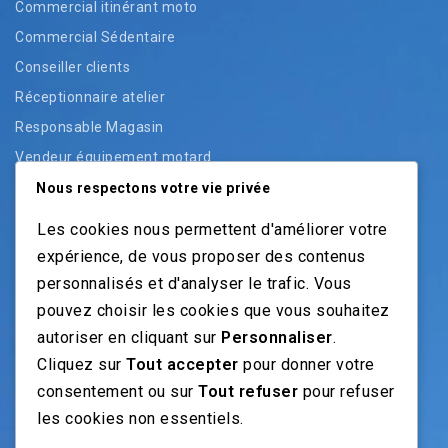
Commercial itinérant moto
Commercial Sédentaire
Conseiller clients
Réceptionnaire atelier
Responsable Magasin
Vendeur équipement motard
Vendeur pièces
Nous respectons votre vie privée
Vendeur véhicules neufs
Les cookies nous permettent d'améliorer votre
Vendeur véhicules occasion
expérience, de vous proposer des contenus
personnalisés et d'analyser le trafic. Vous
pouvez choisir les cookies que vous souhaitez
NOS GUIDES
autoriser en cliquant sur
Personnaliser
.
Cliquez sur
Tout accepter
pour donner votre
Recrutement moto: Le guide pour recruteurs
consentement ou sur
Tout refuser
pour refuser
Recrutement mécanicien moto
les cookies non essentiels.
Fiches Métiers Moto