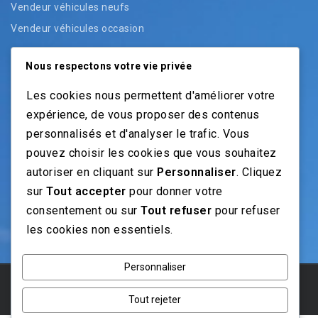
Vendeur véhicules neufs
Vendeur véhicules occasion
Nous respectons votre vie privée
NOS GUIDES
Les cookies nous permettent d'améliorer votre
expérience, de vous proposer des contenus
Recrutement moto: Le guide pour recruteurs
personnalisés et d'analyser le trafic. Vous
Recrutement mécanicien moto
pouvez choisir les cookies que vous souhaitez
Fiches Métiers Moto
autoriser en cliquant sur
Personnaliser
. Cliquez
sur
Tout accepter
pour donner votre
NOS RÉSEAUX
consentement ou sur
Tout refuser
pour refuser
les cookies non essentiels.
Personnaliser
© 2025 Emploi Moto . Concu avec
Tout rejeter