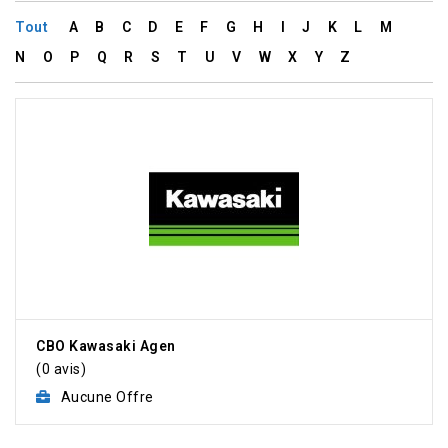
Tout
A
B
C
D
E
F
G
H
I
J
K
L
M
N
O
P
Q
R
S
T
U
V
W
X
Y
Z
CBO Kawasaki Agen
(0 avis)
Aucune Offre