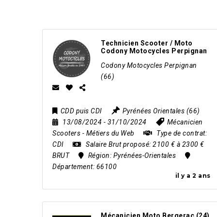
Technicien Scooter / Moto
Codony Motocycles Perpignan
Codony Motocycles Perpignan
(66)
CDD puis CDI
Pyrénées Orientales (66)
13/08/2024
- 31/10/2024
Mécanicien
Scooters
-
Métiers du Web
Type de contrat:
CDI
Salaire Brut proposé:
2100 € à 2300 €
BRUT
Région:
Pyrénées-Orientales
Département:
66100
il y a 2 ans
Mécanicien Moto Bergerac (24)