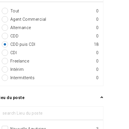
Tout
0
Agent Commercial
0
Alternance
0
CDD
0
CDD puis CDI
18
CDI
0
Freelance
0
Intérim
0
Intermittents
0
ieu du poste