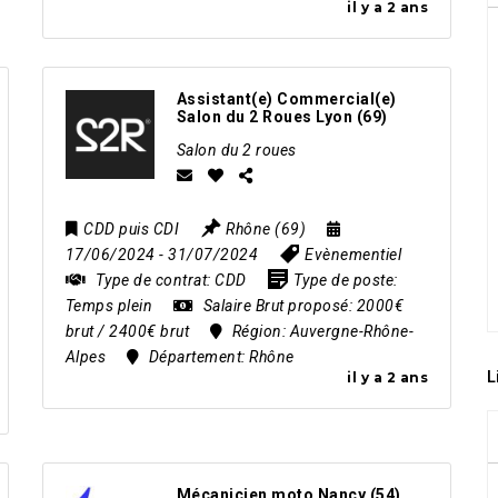
il y a 2 ans
Assistant(e) Commercial(e)
Salon du 2 Roues Lyon (69)
Salon du 2 roues
CDD puis CDI
Rhône (69)
17/06/2024
- 31/07/2024
Evènementiel
Type de contrat:
CDD
Type de poste:
Temps plein
Salaire Brut proposé:
2000€
brut / 2400€ brut
Région:
Auvergne-Rhône-
Alpes
Département:
Rhône
L
il y a 2 ans
Mécanicien moto Nancy (54)