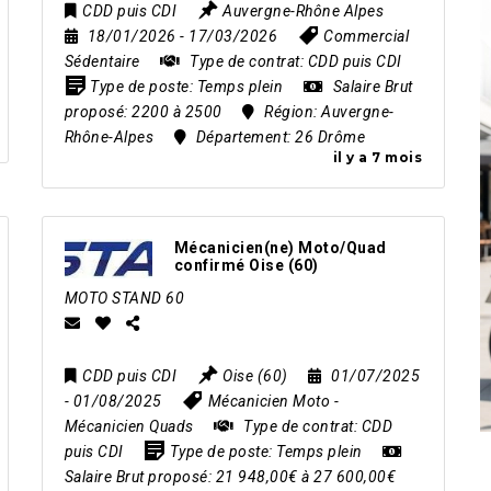
CDD puis CDI
Auvergne-Rhône Alpes
18/01/2026
- 17/03/2026
Commercial
Sédentaire
Type de contrat:
CDD puis CDI
Type de poste:
Temps plein
Salaire Brut
proposé:
2200 à 2500
Région:
Auvergne-
Rhône-Alpes
Département:
26 Drôme
il y a 7 mois
Mécanicien(ne) Moto/Quad
confirmé Oise (60)
MOTO STAND 60
CDD puis CDI
Oise (60)
01/07/2025
- 01/08/2025
Mécanicien Moto
-
Mécanicien Quads
Type de contrat:
CDD
puis CDI
Type de poste:
Temps plein
Salaire Brut proposé:
21 948,00€ à 27 600,00€