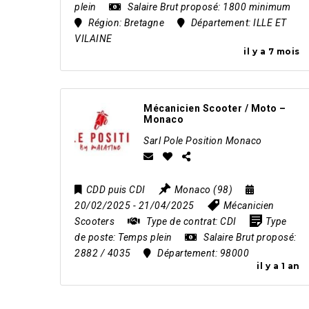
plein
Salaire Brut proposé:
1800 minimum
Région:
Bretagne
Département:
ILLE ET
VILAINE
il y a 7 mois
Mécanicien Scooter / Moto –
Monaco
Sarl Pole Position Monaco
CDD puis CDI
Monaco (98)
20/02/2025
- 21/04/2025
Mécanicien
Scooters
Type de contrat:
CDI
Type
de poste:
Temps plein
Salaire Brut proposé:
2882 / 4035
Département:
98000
il y a 1 an