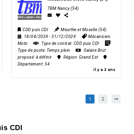
TBM Nancy (54)
CDD puis CDI
Meurthe et Moselle (54)
18/04/2024
- 31/12/2024
Mécanicien
Moto
Type de contrat:
CDD puis CDI
Type de poste:
Temps plein
Salaire Brut
proposé:
à définir
Région:
Grand Est
Département:
54
il y a 2 ans
1
2
is CDI