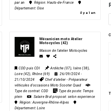
par an
Région:
Hauts-de-France
Département:
Oise
il y a 1 an
M
C
C
Mécanicien moto Atelier
Motocycles (42)
Maison de l'atelier Motocycles
CDD puis CDI
Ardèche (07)
,
Isère (38)
,
Loire (42)
,
Rhône (69)
26/09/2024
-
21/10/2024
Chef d'atelier
-
Préparateur
véhicules d'occasions Moto Scooter Quad
Type de contrat:
CDD
Type de poste:
Temps
T
plein
Salaire Brut proposé:
selon experience
Région:
Auvergne-Rhône-Alpes
Département:
Loire