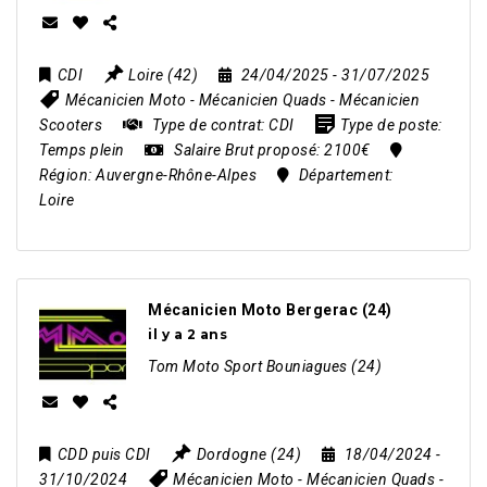
CDI
Loire (42)
24/04/2025
- 31/07/2025
Mécanicien Moto
-
Mécanicien Quads
-
Mécanicien
Scooters
Type de contrat:
CDI
Type de poste:
Temps plein
Salaire Brut proposé:
2100€
Région:
Auvergne-Rhône-Alpes
Département:
Loire
Mécanicien Moto Bergerac (24)
il y a 2 ans
Tom Moto Sport Bouniagues (24)
CDD puis CDI
Dordogne (24)
18/04/2024
-
31/10/2024
Mécanicien Moto
-
Mécanicien Quads
-