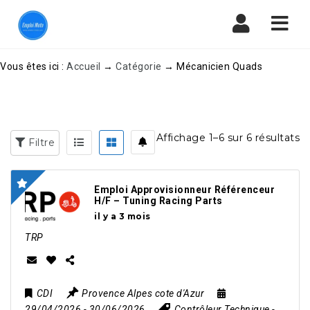
Navi
Vous êtes ici :
Accueil
→
Catégorie
→
Mécanicien Quads
Affichage 1–6 sur 6 résultats
Filtre
Emploi Approvisionneur Référenceur
H/F – Tuning Racing Parts
il y a 3 mois
TRP
CDI
Provence Alpes cote d'Azur
29/04/2026
- 30/06/2026
Contrôleur Technique
-