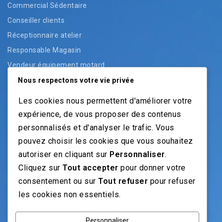
Commercial Sédentaire
Conseiller clients
Réceptionnaire atelier
Responsable Magasin
Vendeur équipement motard
Vendeur pièces
Nous respectons votre vie privée
Vendeur véhicules neufs
Les cookies nous permettent d'améliorer votre
Vendeur véhicules occasion
expérience, de vous proposer des contenus
personnalisés et d'analyser le trafic. Vous
pouvez choisir les cookies que vous souhaitez
NOS GUIDES
autoriser en cliquant sur
Personnaliser
.
Cliquez sur
Tout accepter
pour donner votre
Recrutement moto: Le guide pour recruteurs
consentement ou sur
Tout refuser
pour refuser
Recrutement mécanicien moto
les cookies non essentiels.
Fiches Métiers Moto
Personnaliser