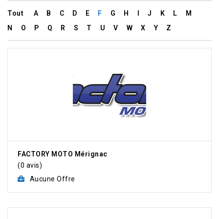
Tout
A
B
C
D
E
F
G
H
I
J
K
L
M
N
O
P
Q
R
S
T
U
V
W
X
Y
Z
FACTORY MOTO Mérignac
(0 avis)
Aucune Offre