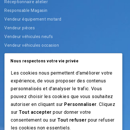
Réceptionnaire atelier
Responsable Magasin
Vendeur équipement motard
Vendeur pièces
Vendeur véhicules neufs
Vendeur véhicules occasion
Nous respectons votre vie privée
NOS GUIDES
Les cookies nous permettent d'améliorer votre
expérience, de vous proposer des contenus
Recrutement moto: Le guide pour recruteurs
personnalisés et d'analyser le trafic. Vous
Recrutement mécanicien moto
pouvez choisir les cookies que vous souhaitez
Fiches Métiers Moto
autoriser en cliquant sur
Personnaliser
. Cliquez
sur
Tout accepter
pour donner votre
NOS RÉSEAUX
consentement ou sur
Tout refuser
pour refuser
les cookies non essentiels.