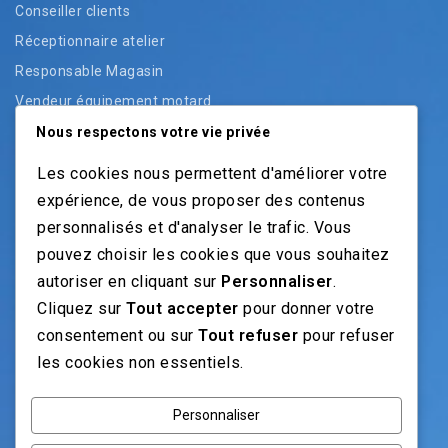
Conseiller clients
Réceptionnaire atelier
Responsable Magasin
Vendeur équipement motard
Vendeur pièces
Nous respectons votre vie privée
Vendeur véhicules neufs
Les cookies nous permettent d'améliorer votre
Vendeur véhicules occasion
expérience, de vous proposer des contenus
personnalisés et d'analyser le trafic. Vous
pouvez choisir les cookies que vous souhaitez
NOS GUIDES
autoriser en cliquant sur
Personnaliser
.
Cliquez sur
Tout accepter
pour donner votre
Recrutement moto: Le guide pour recruteurs
consentement ou sur
Tout refuser
pour refuser
Recrutement mécanicien moto
les cookies non essentiels.
Fiches Métiers Moto
Personnaliser
NOS RÉSEAUX