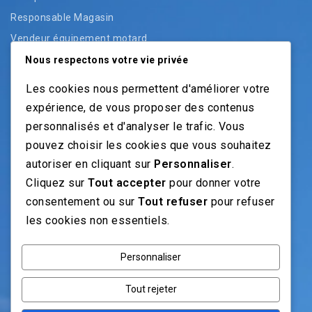
Responsable Magasin
Vendeur équipement motard
Vendeur pièces
Nous respectons votre vie privée
Vendeur véhicules neufs
Les cookies nous permettent d'améliorer votre
Vendeur véhicules occasion
expérience, de vous proposer des contenus
personnalisés et d'analyser le trafic. Vous
pouvez choisir les cookies que vous souhaitez
NOS GUIDES
autoriser en cliquant sur
Personnaliser
.
Cliquez sur
Tout accepter
pour donner votre
Recrutement moto: Le guide pour recruteurs
consentement ou sur
Tout refuser
pour refuser
Recrutement mécanicien moto
les cookies non essentiels.
Fiches Métiers Moto
Personnaliser
NOS RÉSEAUX
Tout rejeter