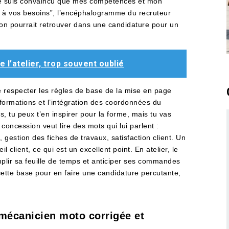
 je suis convaincu que mes compétences et mon
 à vos besoins”, l’encéphalogramme du recruteur
l’on pourrait retrouver dans une candidature pour un
e l’atelier, trop souvent oublié
 respecter les règles de base de la mise en page
informations et l’intégration des coordonnées du
es, tu peux t’en inspirer pour la forme, mais tu vas
concession veut lire des mots qui lui parlent :
 gestion des fiches de travaux, satisfaction client. Un
il client, ce qui est un excellent point. En atelier, le
mplir sa feuille de temps et anticiper ses commandes
cette base pour en faire une candidature percutante,
 mécanicien moto corrigée et