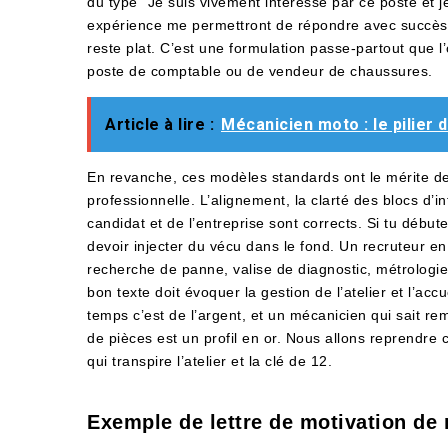
du type “Je suis vivement intéressé par ce poste et
expérience me permettront de répondre avec succès
reste plat. C’est une formulation passe-partout que 
poste de comptable ou de vendeur de chaussures.
Article à lire :
Mécanicien moto : le pilier d
En revanche, ces modèles standards ont le mérite de
professionnelle. L’alignement, la clarté des blocs d’
candidat et de l’entreprise sont corrects. Si tu début
devoir injecter du vécu dans le fond. Un recruteur en 
recherche de panne, valise de diagnostic, métrologie,
bon texte doit évoquer la gestion de l’atelier et l’accue
temps c’est de l’argent, et un mécanicien qui sait re
de pièces est un profil en or. Nous allons reprendre 
qui transpire l’atelier et la clé de 12.
Exemple de lettre de motivation de