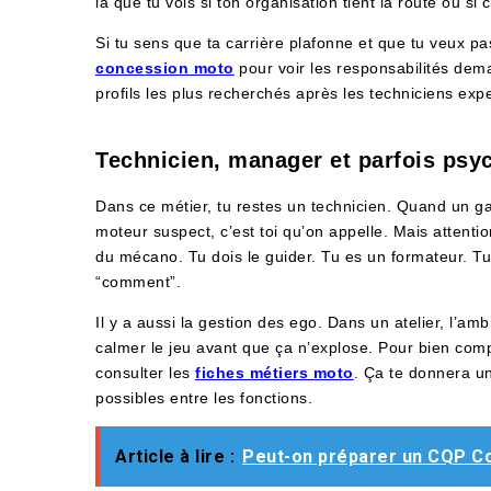
là que tu vois si ton organisation tient la route ou si c
Si tu sens que ta carrière plafonne et que tu veux p
concession moto
pour voir les responsabilités dem
profils les plus recherchés après les techniciens expe
Technicien, manager et parfois psy
Dans ce métier, tu restes un technicien. Quand un ga
moteur suspect, c’est toi qu’on appelle. Mais attentio
du mécano. Tu dois le guider. Tu es un formateur. Tu
“comment”.
Il y a aussi la gestion des ego. Dans un atelier, l’am
calmer le jeu avant que ça n’explose. Pour bien com
consulter les
fiches métiers moto
. Ça te donnera un
possibles entre les fonctions.
Article à lire :
Peut-on préparer un CQP Co