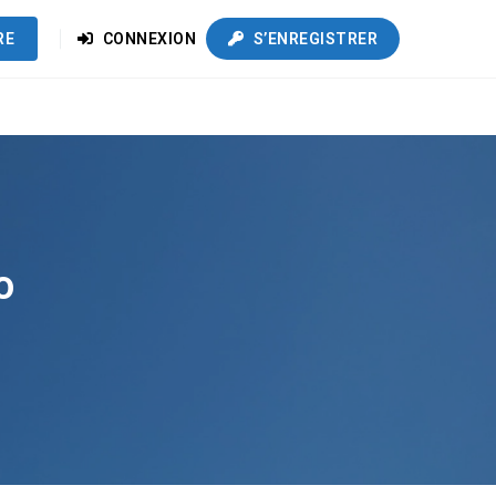
RE
CONNEXION
S’ENREGISTRER
o