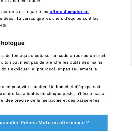
’est l’anarchie totale.
asser un cap, regarde les
offres d’emploi en
andées. Tu verras que les chefs d’équipe sont les
rts.
chologue
rs de ton équipe bute sur un code erreur ou un bruit
n, ton but n’est pas de prendre les outils des mains
 dois expliquer le “pourquoi” et pas seulement le
biance peut vite chauffer. Un bon chef d’équipe sait
prendre les attentes de chaque poste, n’hésite pas à
e idée précise de la hiérarchie et des passerelles
nseiller Pièces Moto en alternance ?