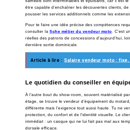
samedis sont interminables et épuisants, car c’est le
être capable d’enchaîner les découvertes clients, de
pousser les services additionnels comme les extensio
Pour te faire une idée précise des compétences requis
consulter la
fiche métier du vendeur moto
. C’est 
réelles des patrons de concessions d’aujourd’hui, lo
dernière sortie dominicale.
Article à lire :
Salaire vendeur moto : fixe
Le quotidien du conseiller en équi
À l’autre bout du show-room, souvent matérialisé pa
étage, se trouve le vendeur d’équipement du motard, 
différente mais l’exigence tout aussi haute. Tu ne ve
protection, du confort et de l’identité visuelle. Le cl
immédiat : un casque qui ne lui fait pas mal aux tem
dorsale efficace.