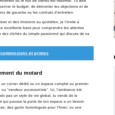
 moment où le flux de clients est maximal. Tu dois
 cerner le budget, de démonter les objections et de
ns de garantie ou les contrats d’entretien.
es et des missions au quotidien, je t’invite à
une excellente base pour comprendre les attentes
in des clichés du simple passionné qui discute de sa
, commissions et primes
pement du motard
r un corner dédié ou un espace complet au premier
ou “vendeur accessoiriste”. Ici, l’ambiance est
nds pas un style de vie global, tu vends de la
ient qui pousse la porte de ton espace a un besoin
pes, des gants homologués pour l’hiver, ou une