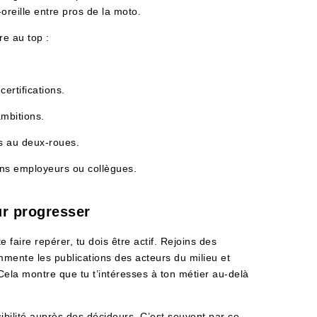
oreille entre pros de la moto.
re au top :
certifications.
ambitions.
s au deux-roues.
ns employeurs ou collègues.
ur progresser
e faire repérer, tu dois être actif. Rejoins des
mente les publications des acteurs du milieu et
Cela montre que tu t’intéresses à ton métier au-delà
sibilité auprès des décideurs. C’est souvent par ce