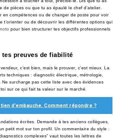
ession à toucher à tout, précise-le. Dis que tu as
e de pièces ou que tu as épaulé le chef d’atelier.
ter en compétences ou de changer de poste pour voir
e t’orienter ou de découvrir les différentes options qui
 moto
pour bien structurer tes objectifs professionnels
es preuves de fiabilité
endeur, c’est bien, mais le prouver, c’est mieux. La
rts techniques : diagnostic électrique, métrologie,
. Ne surcharge pas cette liste avec des évidences
oi sur ce qui fait ta valeur sur le marché.
etien d'embauche, Comment répondre ?
ndations écrites. Demande à tes anciens collègues,
un petit mot sur ton profil. Un commentaire du style :
diagnostics complexes” vaut toutes les lettres de