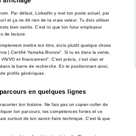
’affichage
n nom. Par défaut, LinkedIn y met ton poste actuel, par
et ça ne dit rien de ta vraie valeur. Tu dois utiliser
ts bien sentis. C’est ici que ton futur employeur
s de lecture.
 simplement mettre ton titre, écris plutôt quelque chose
ce | Certifié Yamaha Bronze”. Si tu es dans la vente,
VN/VO et financement”. C’est précis, c’est clair et
 dans la barre de recherche. En te positionnant ainsi,
de profils génériques.
 parcours en quelques lignes
raconter ton histoire. Ne fais pas un copier-coller de
xpliquer ton parcours, tes compétences fortes et ce
is surtout de ton savoir-faire technique. C’est là que