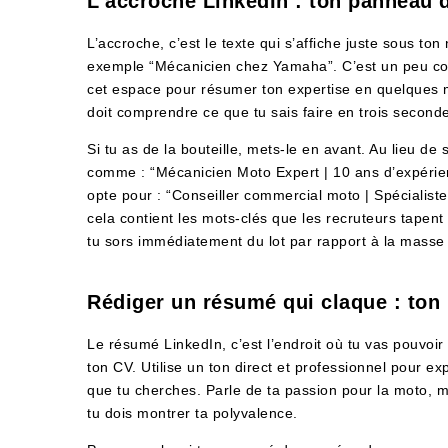
L’accroche LinkedIn : ton panneau d
L’accroche, c’est le texte qui s’affiche juste sous to
exemple “Mécanicien chez Yamaha”. C’est un peu court 
cet espace pour résumer ton expertise en quelques mo
doit comprendre ce que tu sais faire en trois seconde
Si tu as de la bouteille, mets-le en avant. Au lieu de
comme : “Mécanicien Moto Expert | 10 ans d’expérien
opte pour : “Conseiller commercial moto | Spécialiste 
cela contient les mots-clés que les recruteurs tapent
tu sors immédiatement du lot par rapport à la masse 
Rédiger un résumé qui claque : ton
Le résumé LinkedIn, c’est l’endroit où tu vas pouvoir 
ton CV. Utilise un ton direct et professionnel pour e
que tu cherches. Parle de ta passion pour la moto, ma
tu dois montrer ta polyvalence.