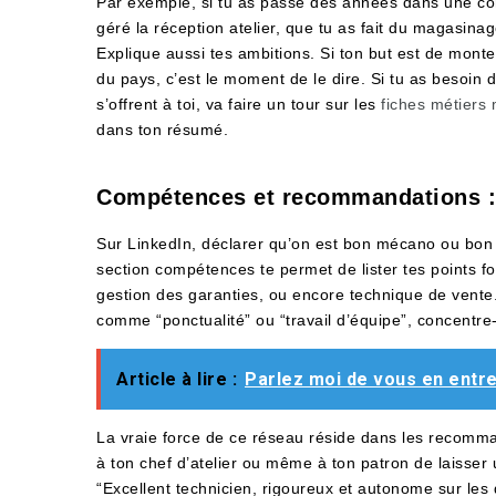
Par exemple, si tu as passé des années dans une conc
géré la réception atelier, que tu as fait du magasinag
Explique aussi tes ambitions. Si ton but est de mon
du pays, c’est le moment de le dire. Si tu as besoin d
s’offrent à toi, va faire un tour sur les
fiches métiers
dans ton résumé.
Compétences et recommandations : t
Sur LinkedIn, déclarer qu’on est bon mécano ou bon v
section compétences te permet de lister tes points fo
gestion des garanties, ou encore technique de vente
comme “ponctualité” ou “travail d’équipe”, concentre-t
Article à lire :
Parlez moi de vous en entr
La vraie force de ce réseau réside dans les recomma
à ton chef d’atelier ou même à ton patron de laisser 
“Excellent technicien, rigoureux et autonome sur les 