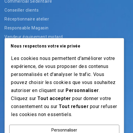
Commercial Sédentaire
Conseiller clients
Réceptionnaire atelier
Responsable Magasin
Vendeur équipement motard
Vendeur pièces
Nous respectons votre vie privée
Vendeur véhicules neufs
Les cookies nous permettent d'améliorer votre
Vendeur véhicules occasion
expérience, de vous proposer des contenus
personnalisés et d'analyser le trafic. Vous
pouvez choisir les cookies que vous souhaitez
NOS GUIDES
autoriser en cliquant sur
Personnaliser
.
Cliquez sur
Tout accepter
pour donner votre
Recrutement moto: Le guide pour recruteurs
consentement ou sur
Tout refuser
pour refuser
Recrutement mécanicien moto
les cookies non essentiels.
Fiches Métiers Moto
Personnaliser